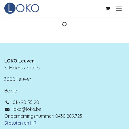
Overslaan naar inhoud
LOKO Leuven
's-Meiersstraat 5
3000 Leuven
België
016 90 55 20
loko@loko.be
Ondernemingsnummer: 0430.289.723
Statuten en HR