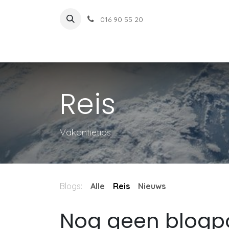
Overslaan naar inhoud
016 90 55 20
Reis
Vakantietips
Blogs:
Alle
Reis
Nieuws
Nog geen blogpo