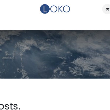
Home
Actueel
Over LOKO
Events
Verhuurdienst
sts.