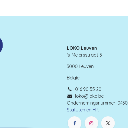
LOKO Leuven
's-Meiersstraat 5
3000 Leuven
België
016 90 55 20
loko@loko.be
Ondernemingsnummer: 0430.
Statuten en HR