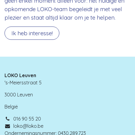
geen enkel moment alleen voor: het huidige en
opkomende LOKO-team begeleidt je met veel
plezier en staat altijd klaar om je te helpen.
Ik heb interesse!
LOKO Leuven
's-Meiersstraat 5
3000 Leuven
België
016 90 55 20
loko@loko.be
Ondernemingsnummer: 0430.289.723