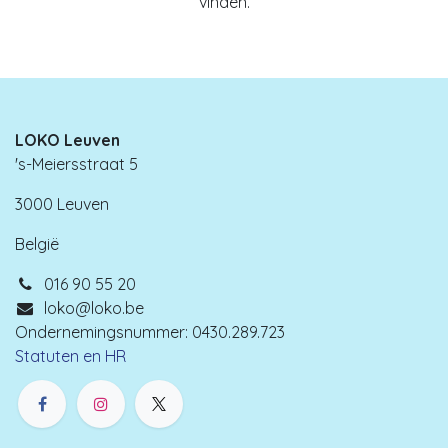
vinden.
LOKO Leuven
's-Meiersstraat 5
3000 Leuven
België
016 90 55 20
loko@loko.be
Ondernemingsnummer: 0430.289.723
Statuten en HR