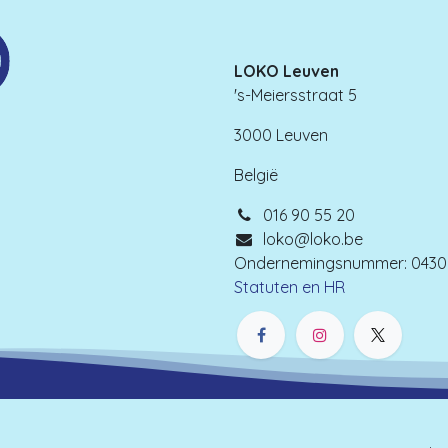
LOKO Leuven
's-Meiersstraat 5
3000 Leuven
België
016 90 55 20
loko@loko.be
Ondernemingsnummer: 0430.
Statuten en HR