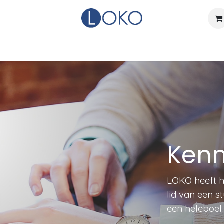
Home
Actueel
Over LOKO
Events
Verhuurdienst
Kenn
LOKO heeft h
lid van een 
een heleboel 