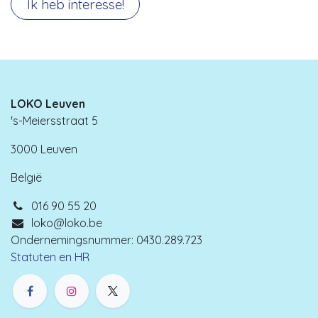
Ik heb interesse!
LOKO Leuven
's-Meiersstraat 5
3000 Leuven
België
016 90 55 20
loko@loko.be
Ondernemingsnummer: 0430.289.723
Statuten en HR