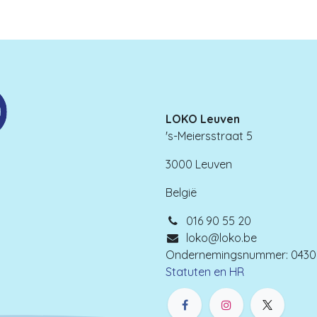
LOKO Leuven
's-Meiersstraat 5
3000 Leuven
België
016 90 55 20
loko@loko.be
Ondernemingsnummer: 0430.
Statuten en HR