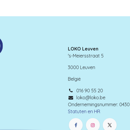
LOKO Leuven
's-Meiersstraat 5
3000 Leuven
België
016 90 55 20
loko@loko.be
Ondernemingsnummer: 0430.
Statuten en HR