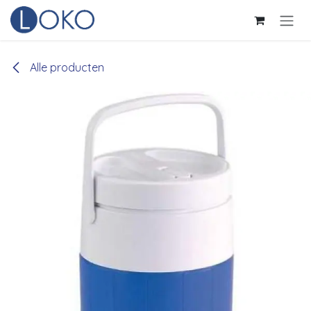
Overslaan naar inhoud
Alle producten