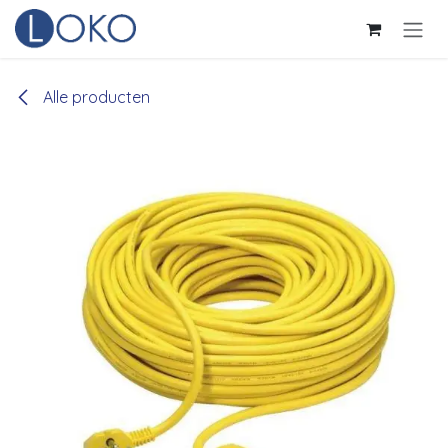
Overslaan naar inhoud
Alle producten