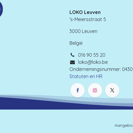
LOKO Leuven
's-Meiersstraat 5
3000 Leuven
België
016 90 55 20
loko@loko.be
Ondernemingsnummer: 0430.
Statuten en HR
Aangebo