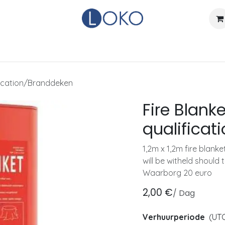
Home
Actueel
Over LOKO
Events
Verhuurdienst
ification/Branddeken
Fire Blank
qualifica
1,2m x 1,2m fire blanke
will be witheld should 
Waarborg 20 euro
2,00
€
/
Dag
Verhuurperiode
(UTC