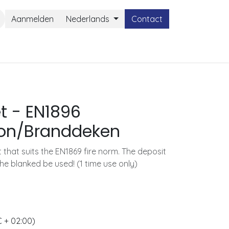
Aanmelden
Nederlands
Contact
et - EN1896
tion/Branddeken
t that suits the EN1869 fire norm. The deposit
the blanked be used! (1 time use only)
 + 02:00)