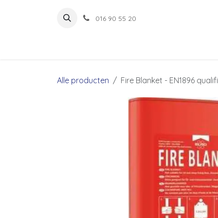
Overslaan naar inhoud
016 90 55 20
Alle producten
Fire Blanket - EN1896 qual