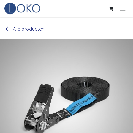
Overslaan naar inhoud
Alle producten