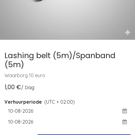
Lashing belt (5m)/Spanband
(5m)
Waarborg 10 euro
1,00
€
/
Dag
Verhuurperiode
(UTC + 02:00)