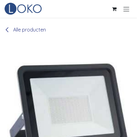
Overslaan naar inhoud
Alle producten