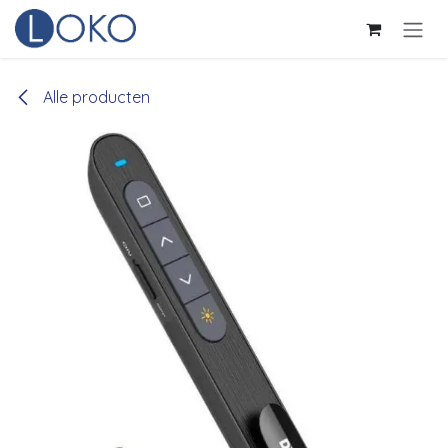
Overslaan naar inhoud
Alle producten