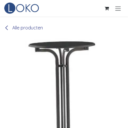
Overslaan naar inhoud
Alle producten