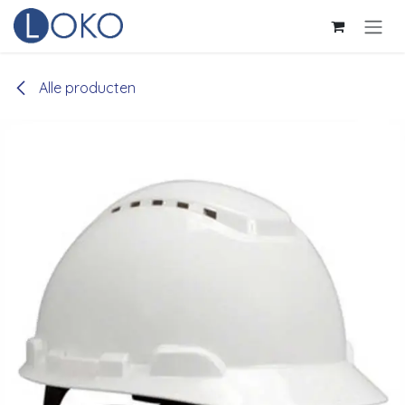
Overslaan naar inhoud
Alle producten