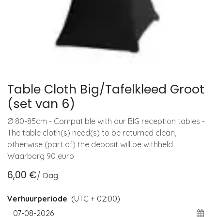
Table Cloth Big/Tafelkleed Groot
(set van 6)
Ø 80-85cm - Compatible with our BIG reception tables -
The table cloth(s) need(s) to be returned clean,
otherwise (part of) the deposit will be withheld
Waarborg 90 euro
6,00
€
/
Dag
Verhuurperiode
(UTC + 02:00)