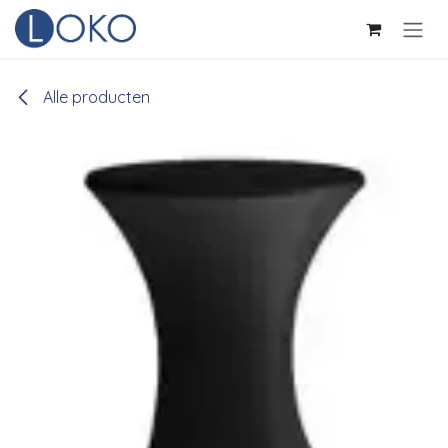
Overslaan naar inhoud
Alle producten