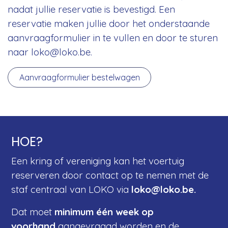
nadat jullie reservatie is bevestigd. Een
reservatie maken jullie door het onderstaande
aanvraagformulier in te vullen en door te sturen
naar loko@loko.be.
Aanvraagformulier bestelwagen
HOE?
Een kring of vereniging kan het voertuig
reserveren door contact op te nemen met de
staf centraal van LOKO via
loko@loko.be.
Dat moet
minimum één week op
voorhand
aangevraagd worden en de