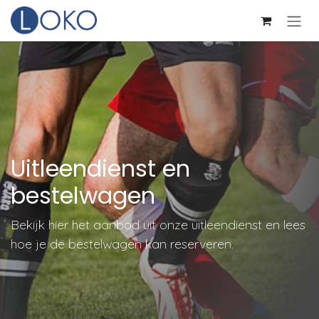
Overslaan naar inhoud
Uitleendienst en
bestelwagen
Bekijk hier het aanbod uit onze uitleendienst en lees
hoe je de bestelwagen kan reserveren.