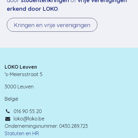
door
studentenkringen
of
vrije verenigingen
erkend door LOKO
.
Kringen en vrije verenigingen
LOKO Leuven
's-Meiersstraat 5
3000 Leuven
België
016 90 55 20
loko@loko.be
Ondernemingsnummer: 0430.289.723
Statuten en HR