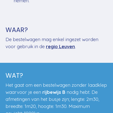
nemen.
WAAR?
De bestelwagen mag enkel ingezet worden
voor gebruik in de
regio Leuven
.
WAT?
Het gaat om een bestelwagen zonder laadklep
waarvoor je een
rijbewijs B
nodig hebt. De
afmetingen van het busje zijn; lengte: 2m30,
breedte: 1m20, hoogte: 1m30. Maximum