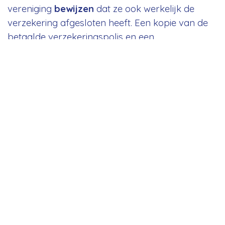
vereniging
bewijzen
dat ze ook werkelijk de
verzekering afgesloten heeft. Een kopie van de
betaalde verzekeringspolis en een
betalingsbewijs van de verzekeringspolis, die
maximum 365 dagen oud is op 1 mei van het
academiejaar waarin de aanvraag ingediend
wordt, dient ingediend te worden als bewijs
op
uiterlijk 1 mei
.
* Een officieel betalingsbewijs. Deze kan je
downloaden via je online banking. Een
screenshot van je mobile banking app, een
betalingsopdracht of een gewone brief
is
niet
geldig.
Aanvragen moeten doorgemaild worden naar
subsidies@loko.be.